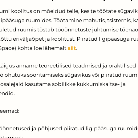
umi koolitus on mõeldud teile, kes te töötate sügavik
igipääsuga ruumides. Töötamine mahutis, tsisternis, k
uletud ruumis tõstab tööõnnetuste juhtumise tõenäo
ttu eriväljaõpet ja koolitust. Piiratud ligipääsuga r
Space) kohta loe lähemalt
siit
.
käigus anname teoreetilised teadmised ja praktilised
ö ohutuks sooritamiseks sügavikus või piiratud ruumi
osalejaid kasutama sobilikke kukkumiskaitse- ja
endid.
teemad:
öõnnetused ja põhjused piiratud ligipääsuga ruumid
ötamisel;