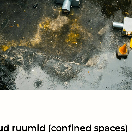
tud ruumid (confined spaces)