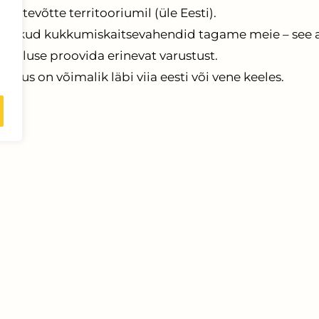
ie ettevõtte territooriumil (üle Eesti).
jalikud kukkumiskaitsevahendid tagame meie – see
imaluse proovida erinevat varustust.
olitus on võimalik läbi viia eesti või vene keeles.
utuse Infokeskus OÜ
Kontakt
11944537
Kontor:
Äksi tee 5, Äksi, 
E101371227
Telefon:
+372 56 111 110
akond, Tartu vald,
E-mail:
info@ohutusinfo.e
si tee 5, 60543