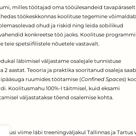
uumi, milles töötajad oma tööülesandeid tavapäraselt
Ehedas töökeskkonnas koolituse tegemine võimalda
olemasolevad ohud ja riskid ning leida sobilikud
evahendid konkreetse töö jaoks. Koolituse programmi
eie spetsiifilistele nõuetele vastavalt.
edukal läbimisel väljastame osalejale tunnistuse
 2 aastat. Teooria ja praktika sooritanud osaleja saab
igipääsuga ruumides töötamise (
Confined Spaces
) ko
rdi. Koolitusmahu 100%-l täitmisel, kuid eksami
tamisel väljastatakse tõend osalemise kohta.
olitusi viime läbi treeningväljakul Tallinnas ja Tartus 