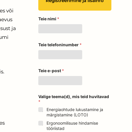
Registreerimine ja lisainfo
es või
T
Teie nimi
*
aevus
e
i
sust ja
e
n
uumi
i
m
Teie telefoninumber
*
i
e
-
p
o
Teie e-post
*
s.
s
t
Valige teema(d), mis teid huvitavad
*
Energiaohtude lukustamine ja
märgistamine (LOTO)
es
Ergonoomilisuse hindamise
tööriistad