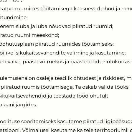
iratud ruumides töötamisega kaasnevad ohud ja nen
atundmine;
senemisluba ja luba nõudvad piiratud ruumid;
iratud ruumi meeskond;
öohutusplaan piiratud ruumides töötamiseks;
bilike isikukaitsevahendite valimine ja kasutamine;
relevalve, päästevõimekus ja päästetööd eriolukorras.
ulemusena on osaleja teadlik ohtudest ja riskidest, m
piiratud ruumis töötamisega. Ta oskab valida tööks
isikukaitsevahendid ja teostada tööd ohutult
laani järgides.
 koolituse sooritamiseks kasutame piiratud ligipääsug
atsiooni. Võimalusel kasutame ka teie territooriumil 