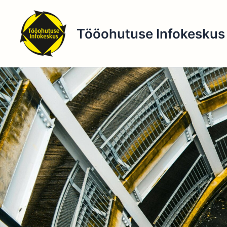
Skip
to
Tööohutuse Infokeskus
content