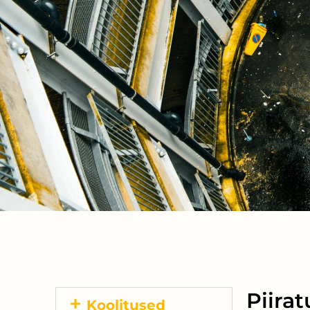
Piira
Koolitused