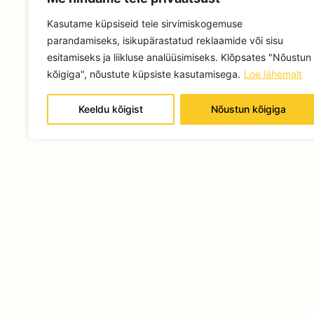
te
Kasutame küpsiseid teie sirvimiskogemuse
Va
parandamiseks, isikupärastatud reklaamide või sisu
võ
esitamiseks ja liikluse analüüsimiseks. Klõpsates "Nõustun
kõigiga", nõustute küpsiste kasutamisega.
Loe lähemalt
Ko
Keeldu kõigist
Nõustun kõigiga
Tööoh
Rg-nr: 
KMKR: E
Tartu ma
Äksi, Äk