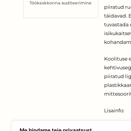
Töökeskkonna auditeerimine
piiratud r
täidavad. 
tuvastada 
isikukaits
kohandame t
Koolituse 
kehtivusega
piiratud l
plastikkaa
mittesoori
Lisainfo:
Ko
Me hindame teie privaatsust