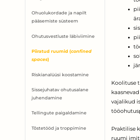
pi
Ohuolukordade ja napilt
är
pääsemiste süsteem
si
Ohutusvestluste läbiviimine
pi
tö
Piiratud ruumid (
confined
so
spaces
)
jä
Riskianalüüsi koostamine
Koolituse t
Sissejuhatav ohutusalane
kaasnevad 
juhendamine
vajalikud 
tööohutusp
Tellingute paigaldamine
Tõstetööd ja troppimine
Praktilise
ruumi imit