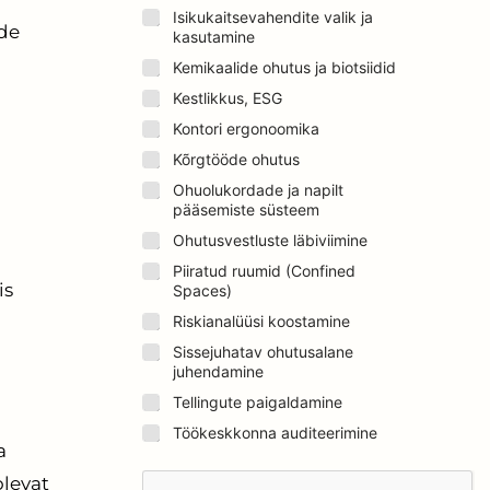
Isikukaitsevahendite valik ja
de
kasutamine
Kemikaalide ohutus ja biotsiidid
Kestlikkus, ESG
Kontori ergonoomika
Kõrgtööde ohutus
Ohuolukordade ja napilt
pääsemiste süsteem
Ohutusvestluste läbiviimine
Piiratud ruumid (Confined
is
Spaces)
Riskianalüüsi koostamine
Sissejuhatav ohutusalane
juhendamine
Tellingute paigaldamine
Töökeskkonna auditeerimine
a
olevat