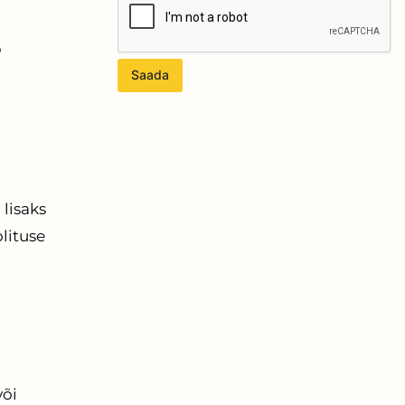
b
Saada
 lisaks
olituse
või