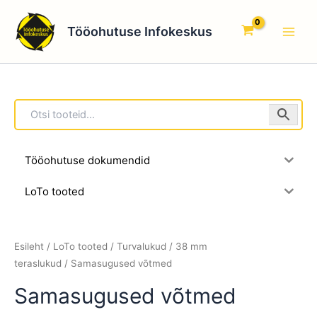
Skip
Main
to
Tööohutuse Infokeskus
Men
content
Tööohutuse dokumendid
LoTo tooted
Esileht
/
LoTo tooted
/
Turvalukud
/
38 mm
teraslukud
/ Samasugused võtmed
Samasugused võtmed