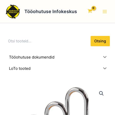
O
Skip
Main
t
to
Tööohutuse Infokeskus
s
Men
content
i
n
g
Otsing
Tööohutuse dokumendid
LoTo tooted