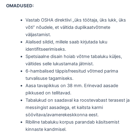
OMADUSED:
Vastab OSHA direktiivi „üks töötaja, üks lukk, üks
võti“ nõudele, et vältida duplikaatvõtmete
väljastamist.
Alalised sildid, millele saab kirjutada luku
identifitseerimiseks.
Spetsiaalne disain hoiab võtme tabaluku küljes,
vältides selle lukustamata jätmist.
6-hambalised täppisfreesitud võtmed parima
turvalisuse tagamiseks.
Aasa tavapikkus on 38 mm. Erinevad aasade
pikkused on tellitavad.
Tabalukud on saadaval ka roostevabast terasest ja
messingist aasadega, et kaitsta karmi
söövitava/avamerekeskkonna eest.
Ribiline tabaluku korpus parandab käsitsemist
kinnaste kandmisel.