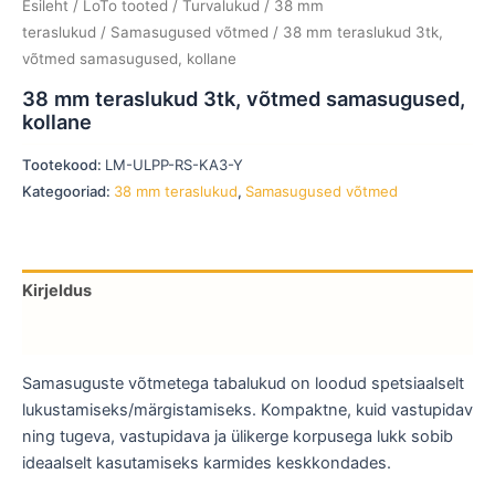
Esileht
/
LoTo tooted
/
Turvalukud
/
38 mm
teraslukud
/
Samasugused võtmed
/ 38 mm teraslukud 3tk,
võtmed samasugused, kollane
38 mm teraslukud 3tk, võtmed samasugused,
kollane
Tootekood:
LM-ULPP-RS-KA3-Y
Kategooriad:
38 mm teraslukud
,
Samasugused võtmed
Kirjeldus
Lisainfo
Samasuguste võtmetega tabalukud on loodud spetsiaalselt
lukustamiseks/märgistamiseks. Kompaktne, kuid vastupidav
ning tugeva, vastupidava ja ülikerge korpusega lukk sobib
ideaalselt kasutamiseks karmides keskkondades.