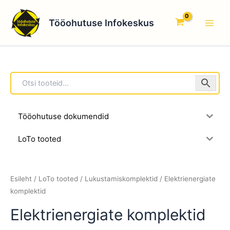
Skip
Main
to
Tööohutuse Infokeskus
Men
content
Tööohutuse dokumendid
LoTo tooted
Esileht
/
LoTo tooted
/
Lukustamiskomplektid
/ Elektrienergiate
komplektid
Elektrienergiate komplektid