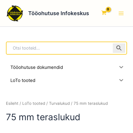
Skip
Main
to
Tööohutuse Infokeskus
Men
content
Tööohutuse dokumendid
LoTo tooted
Esileht
/
LoTo tooted
/
Turvalukud
/ 75 mm teraslukud
75 mm teraslukud