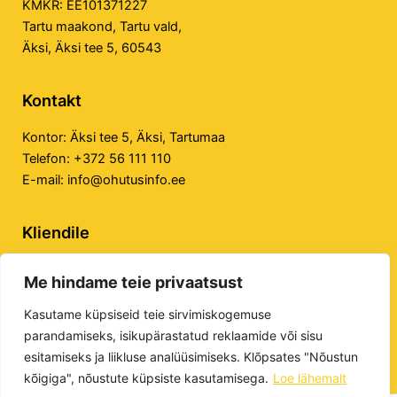
KMKR: EE101371227
Tartu maakond, Tartu vald,
Äksi, Äksi tee 5, 60543
Kontakt
Kontor:
Äksi tee 5, Äksi, Tartumaa
Telefon:
+372 56 111 110
E-mail:
info@ohutusinfo.ee
Kliendile
Privaatsuspoliitika
Me hindame teie privaatsust
Veebilehe kasutustingimused
E-poe kasutustingimused
Kasutame küpsiseid teie sirvimiskogemuse
parandamiseks, isikupärastatud reklaamide või sisu
esitamiseks ja liikluse analüüsimiseks. Klõpsates "Nõustun
kõigiga", nõustute küpsiste kasutamisega.
Loe lähemalt