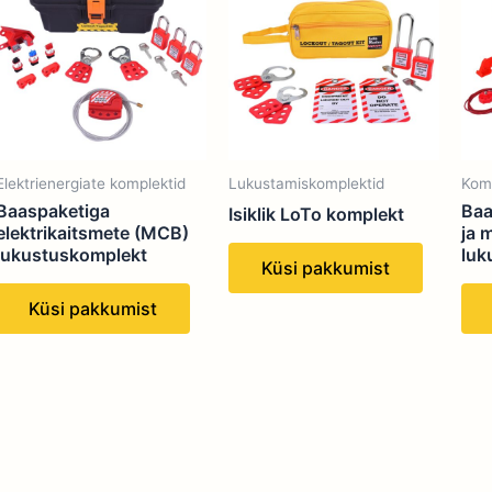
Elektrienergiate komplektid
Lukustamiskomplektid
Komb
Baaspaketiga
Baa
Isiklik LoTo komplekt
elektrikaitsmete (MCB)
ja 
lukustuskomplekt
luk
Küsi pakkumist
Küsi pakkumist