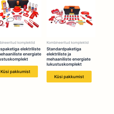
ineeritud komplektid
Kombineeritud komplektid
spaketiga elektriliste
Standardpaketiga
mehaaniliste energiate
elektriliste ja
ustuskomplekt
mehaaniliste energiate
lukustuskomplekt
Küsi pakkumist
Küsi pakkumist