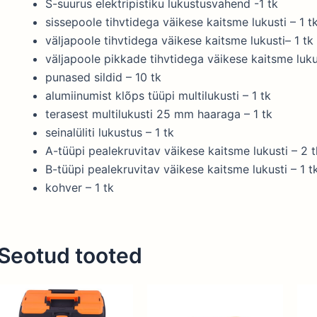
S-suurus elektripistiku lukustusvahend -1 tk
sissepoole tihvtidega väikese kaitsme lukusti – 1 t
väljapoole tihvtidega väikese kaitsme lukusti– 1 tk
väljapoole pikkade tihvtidega väikese kaitsme lukus
punased sildid – 10 tk
alumiinumist klõps tüüpi multilukusti – 1 tk
terasest multilukusti 25 mm haaraga – 1 tk
seinalüliti lukustus – 1 tk
A-tüüpi pealekruvitav väikese kaitsme lukusti – 2 t
B-tüüpi pealekruvitav väikese kaitsme lukusti – 1 t
kohver – 1 tk
Seotud tooted