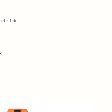
k
ti – 1 tk
k
k