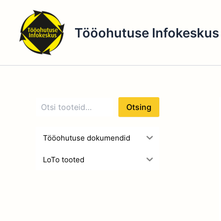
O
Skip
t
to
s
Tööohutuse Infokeskus
content
i
n
g
Otsing
Tööohutuse dokumendid
LoTo tooted