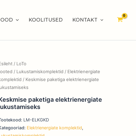
POOD
KOOLITUSED
KONTAKT
Esileht
/
LoTo
tooted
/
Lukustamiskomplektid
/
Elektrienergiate
komplektid
/ Keskmise paketiga elektrienergiate
lukustamiseks
Keskmise paketiga elektrienergiate
lukustamiseks
Tootekood:
LM-ELKGKD
Kategooriad:
Elektrienergiate komplektid
,
Lukustamiskomplektid