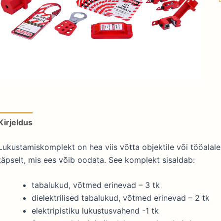
Kirjeldus
Lukustamiskomplekt on hea viis võtta objektile või tööala
täpselt, mis ees võib oodata. See komplekt sisaldab:
tabalukud, võtmed erinevad – 3 tk
dielektrilised tabalukud, võtmed erinevad – 2 tk
elektripistiku lukustusvahend -1 tk