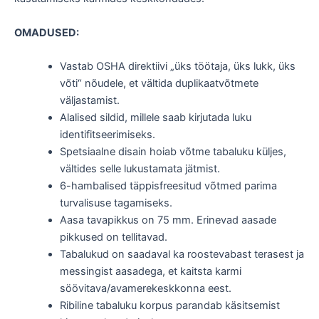
OMADUSED:
Vastab OSHA direktiivi „üks töötaja, üks lukk, üks
võti“ nõudele, et vältida duplikaatvõtmete
väljastamist.
Alalised sildid, millele saab kirjutada luku
identifitseerimiseks.
Spetsiaalne disain hoiab võtme tabaluku küljes,
vältides selle lukustamata jätmist.
6-hambalised täppisfreesitud võtmed parima
turvalisuse tagamiseks.
Aasa tavapikkus on 75 mm. Erinevad aasade
pikkused on tellitavad.
Tabalukud on saadaval ka roostevabast terasest ja
messingist aasadega, et kaitsta karmi
söövitava/avamerekeskkonna eest.
Ribiline tabaluku korpus parandab käsitsemist