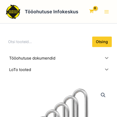
O
Skip
Main
t
to
Tööohutuse Infokeskus
s
Men
content
i
n
g
Otsing
Tööohutuse dokumendid
LoTo tooted