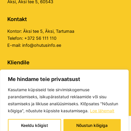
Äksi, Äksi tee 5, 60543
Kontakt
Kontor:
Äksi tee 5, Äksi, Tartumaa
Telefon:
+372 56 111 110
E-mail:
info@ohutusinfo.ee
Kliendile
Privaatsuspoliitika
Me hindame teie privaatsust
Veebilehe kasutustingimused
E-poe kasutustingimused
Kasutame küpsiseid teie sirvimiskogemuse
parandamiseks, isikupärastatud reklaamide või sisu
esitamiseks ja liikluse analüüsimiseks. Klõpsates "Nõustun
kõigiga", nõustute küpsiste kasutamisega.
Loe lähemalt
Keeldu kõigist
Nõustun kõigiga
Tööohutuse Infokeskus OÜ © 2026