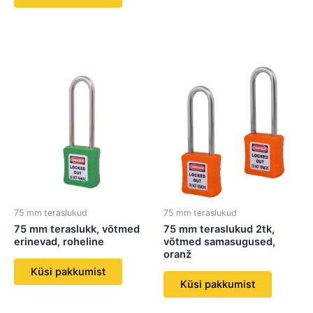
75 mm teraslukud
75 mm teraslukud
75 mm teraslukk, võtmed
75 mm teraslukud 2tk,
erinevad, roheline
võtmed samasugused,
oranž
Küsi pakkumist
Küsi pakkumist