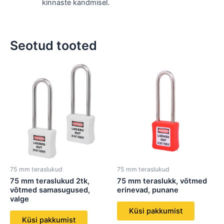
kinnaste kandmisel.
Seotud tooted
75 mm teraslukud
75 mm teraslukud
75 mm teraslukud 2tk,
75 mm teraslukk, võtmed
võtmed samasugused,
erinevad, punane
valge
Küsi pakkumist
Küsi pakkumist