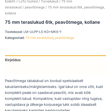
Esileht
/
LoTo tooted
/
Turvalukud
/
75 mm
teraslukud
/
peavõtmega
/ 75 mm teraslukud 6tk, peavõtmega,
kollane
75 mm teraslukud 6tk, peavõtmega, kollane
Tootekood:
LM-ULPP-LS-KD+MK6-Y
Kategooriad:
75 mm teraslukud
,
peavõtmega
Kirjeldus
Lisainfo
Peavõtmega tabalukud on loodud spetsiaalselt
lukustamiseks/märgistamiseks. Igal lukul on oma võti, kuid
komplekti peale on saadaval peavõti, mis avab kõik
komplekti lukud. Kompaktne, kuid vastupidav ning tugeva,
vastupidava ja ülikerge korpusega lukk sobib ideaalselt
kasutamiseks karmides keskkondades.