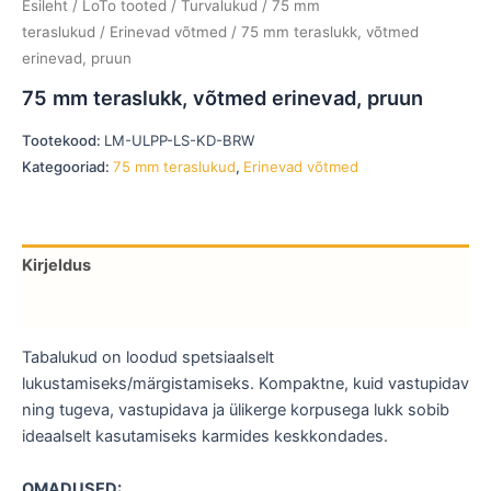
Esileht
/
LoTo tooted
/
Turvalukud
/
75 mm
teraslukud
/
Erinevad võtmed
/ 75 mm teraslukk, võtmed
erinevad, pruun
75 mm teraslukk, võtmed erinevad, pruun
Tootekood:
LM-ULPP-LS-KD-BRW
Kategooriad:
75 mm teraslukud
,
Erinevad võtmed
Kirjeldus
Lisainfo
Tabalukud on loodud spetsiaalselt
lukustamiseks/märgistamiseks. Kompaktne, kuid vastupidav
ning tugeva, vastupidava ja ülikerge korpusega lukk sobib
ideaalselt kasutamiseks karmides keskkondades.
OMADUSED: