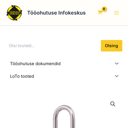
O
Skip
Main
t
to
Tööohutuse Infokeskus
s
Men
content
i
n
g
Otsing
Tööohutuse dokumendid
LoTo tooted