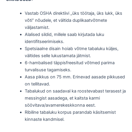
Vastab OSHA direktiivi „üks töötaja, üks lukk, üks
võti“ nõudele, et vältida duplikaatvõtmete
väljastamist.
Alalised sildid, millele saab kirjutada luku
identifitseerimiseks.
Spetsiaalne disain hoiab võtme tabaluku küljes,
vältides selle lukustamata jätmist.
6-hambalised täppisfreesitud võtmed parima
turvalisuse tagamiseks.
Aasa pikkus on 75 mm. Erinevad aasade pikkused
on tellitavad.
Tabalukud on saadaval ka roostevabast terasest ja
messingist aasadega, et kaitsta karmi
söövitava/avamerekeskkonna eest.
Ribiline tabaluku korpus parandab käsitsemist
kinnaste kandmisel.