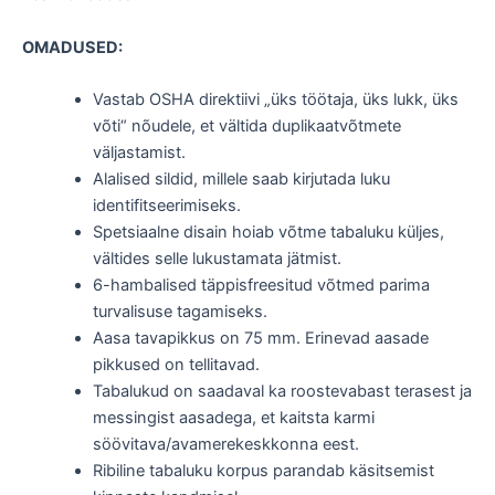
OMADUSED:
Vastab OSHA direktiivi „üks töötaja, üks lukk, üks
võti“ nõudele, et vältida duplikaatvõtmete
väljastamist.
Alalised sildid, millele saab kirjutada luku
identifitseerimiseks.
Spetsiaalne disain hoiab võtme tabaluku küljes,
vältides selle lukustamata jätmist.
6-hambalised täppisfreesitud võtmed parima
turvalisuse tagamiseks.
Aasa tavapikkus on 75 mm. Erinevad aasade
pikkused on tellitavad.
Tabalukud on saadaval ka roostevabast terasest ja
messingist aasadega, et kaitsta karmi
söövitava/avamerekeskkonna eest.
Ribiline tabaluku korpus parandab käsitsemist