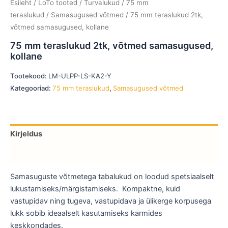
Esileht
/
LoTo tooted
/
Turvalukud
/
75 mm
teraslukud
/
Samasugused võtmed
/ 75 mm teraslukud 2tk,
võtmed samasugused, kollane
75 mm teraslukud 2tk, võtmed samasugused,
kollane
Tootekood:
LM-ULPP-LS-KA2-Y
Kategooriad:
75 mm teraslukud
,
Samasugused võtmed
Kirjeldus
Lisainfo
Samasuguste võtmetega tabalukud on loodud spetsiaalselt
lukustamiseks/märgistamiseks. Kompaktne, kuid
vastupidav ning tugeva, vastupidava ja ülikerge korpusega
lukk sobib ideaalselt kasutamiseks karmides
keskkondades.