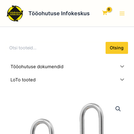
O
Skip
Main
t
to
Tööohutuse Infokeskus
s
Men
content
i
n
g
Otsing
Tööohutuse dokumendid
LoTo tooted