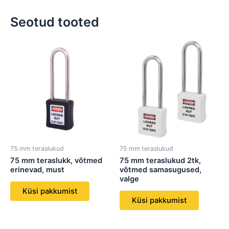
Seotud tooted
75 mm teraslukud
75 mm teraslukud
75 mm teraslukk, võtmed
75 mm teraslukud 2tk,
erinevad, must
võtmed samasugused,
valge
Küsi pakkumist
Küsi pakkumist