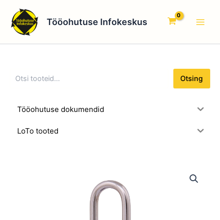
O
Skip
Main
t
to
Tööohutuse Infokeskus
s
Men
content
i
n
g
Otsing
Tööohutuse dokumendid
LoTo tooted