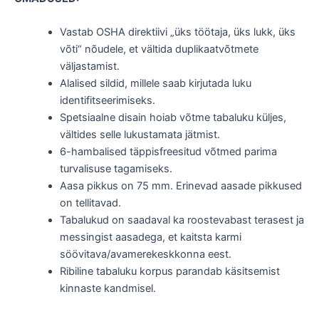
Vastab OSHA direktiivi „üks töötaja, üks lukk, üks
võti“ nõudele, et vältida duplikaatvõtmete
väljastamist.
Alalised sildid, millele saab kirjutada luku
identifitseerimiseks.
Spetsiaalne disain hoiab võtme tabaluku küljes,
vältides selle lukustamata jätmist.
6-hambalised täppisfreesitud võtmed parima
turvalisuse tagamiseks.
Aasa pikkus on 75 mm. Erinevad aasade pikkused
on tellitavad.
Tabalukud on saadaval ka roostevabast terasest ja
messingist aasadega, et kaitsta karmi
söövitava/avamerekeskkonna eest.
Ribiline tabaluku korpus parandab käsitsemist
kinnaste kandmisel.