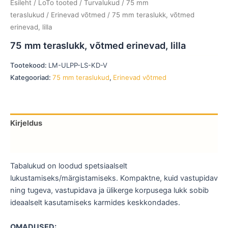
Esileht
/
LoTo tooted
/
Turvalukud
/
75 mm
teraslukud
/
Erinevad võtmed
/ 75 mm teraslukk, võtmed
erinevad, lilla
75 mm teraslukk, võtmed erinevad, lilla
Tootekood:
LM-ULPP-LS-KD-V
Kategooriad:
75 mm teraslukud
,
Erinevad võtmed
Kirjeldus
Lisainfo
Tabalukud on loodud spetsiaalselt
lukustamiseks/märgistamiseks. Kompaktne, kuid vastupidav
ning tugeva, vastupidava ja ülikerge korpusega lukk sobib
ideaalselt kasutamiseks karmides keskkondades.
OMADUSED: