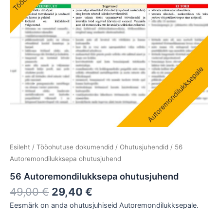
Esileht
/
Tööohutuse dokumendid
/
Ohutusjuhendid
/ 56
Autoremondilukksepa ohutusjuhend
56 Autoremondilukksepa ohutusjuhend
49,00
€
29,40
€
Eesmärk on anda ohutusjuhiseid Autoremondilukksepale.