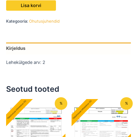
Lisa korvi
Kategooria:
Ohutusjuhendid
Kirjeldus
Lehekülgede arv: 2
Seotud tooted
Algne
Praegune
Algne
Praegune
%
%
hind
hind
hind
hind
oli:
on:
oli:
on:
49,00 €.
29,40 €.
49,00 €.
29,40 €.