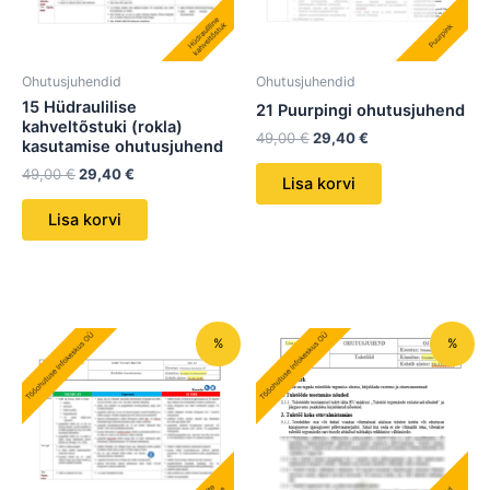
Ohutusjuhendid
Ohutusjuhendid
15 Hüdraulilise
21 Puurpingi ohutusjuhend
kahveltõstuki (rokla)
49,00
€
29,40
€
kasutamise ohutusjuhend
49,00
€
29,40
€
Lisa korvi
Lisa korvi
Algne
Praegune
Algne
Praegune
%
%
hind
hind
hind
hind
oli:
on:
oli:
on:
49,00 €.
29,40 €.
49,00 €.
29,40 €.