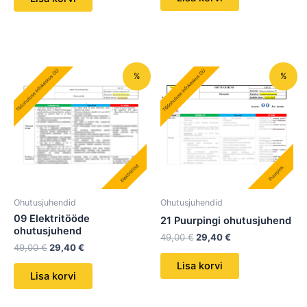
Algne
Praegune
Algne
Praegune
%
%
hind
hind
hind
hind
oli:
on:
oli:
on:
49,00 €.
29,40 €.
49,00 €.
29,40 €.
Ohutusjuhendid
Ohutusjuhendid
09 Elektritööde
21 Puurpingi ohutusjuhend
ohutusjuhend
49,00
€
29,40
€
49,00
€
29,40
€
Lisa korvi
Lisa korvi