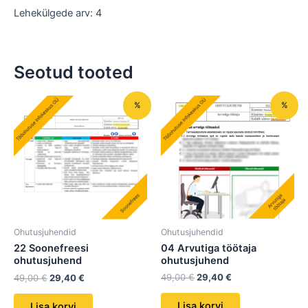
Lehekülgede arv: 4
Seotud tooted
Algne
Praegune
Algne
Praegune
%
%
hind
hind
hind
hind
oli:
on:
oli:
on:
49,00 €.
29,40 €.
49,00 €.
29,40 €.
Ohutusjuhendid
Ohutusjuhendid
04 Arvutiga töötaja
22 Soonefreesi
ohutusjuhend
ohutusjuhend
49,00
€
29,40
€
49,00
€
29,40
€
Lisa korvi
Lisa korvi