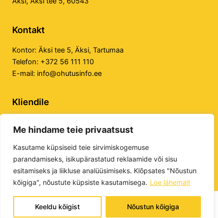
Äksi, Äksi tee 5, 60543
Kontakt
Kontor:
Äksi tee 5, Äksi, Tartumaa
Telefon:
+372 56 111 110
E-mail:
info@ohutusinfo.ee
Kliendile
Privaatsuspoliitika
Me hindame teie privaatsust
Veebilehe kasutustingimused
E-poe kasutustingimused
Kasutame küpsiseid teie sirvimiskogemuse
parandamiseks, isikupärastatud reklaamide või sisu
esitamiseks ja liikluse analüüsimiseks. Klõpsates "Nõustun
kõigiga", nõustute küpsiste kasutamisega.
Loe lähemalt
Keeldu kõigist
Nõustun kõigiga
Tööohutuse Infokeskus OÜ © 2026