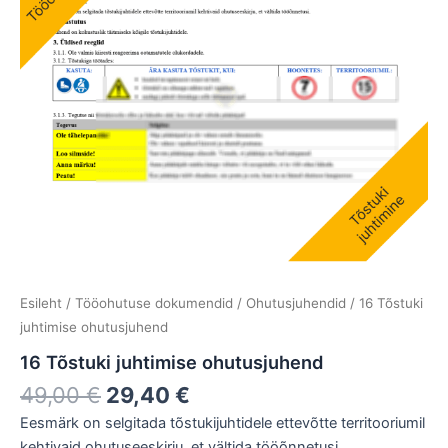
Esileht
/
Tööohutuse dokumendid
/
Ohutusjuhendid
/ 16 Tõstuki
juhtimise ohutusjuhend
16 Tõstuki juhtimise ohutusjuhend
49,00
€
29,40
€
Eesmärk on selgitada tõstukijuhtidele ettevõtte territooriumil
kehtivaid ohutuseeskirju, et vältida tööõnnetusi.