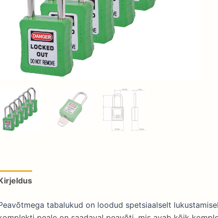
Kirjeldus
Lisainfo
Peavõtmega tabalukud on loodud spetsiaalselt lukustamisek
komplekti peale on saadaval peavõti, mis avab kõik komple