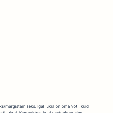
s/märgistamiseks. Igal lukul on oma võti, kuid
kti lukud. Kompaktne, kuid vastupidav ning