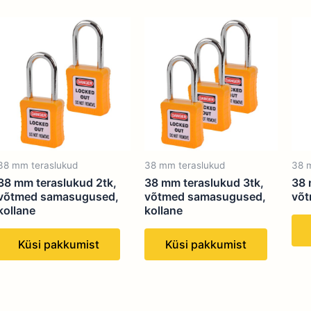
38 mm teraslukud
38 mm teraslukud
38 
38 mm teraslukud 2tk,
38 mm teraslukud 3tk,
38 
võtmed samasugused,
võtmed samasugused,
võt
kollane
kollane
Küsi pakkumist
Küsi pakkumist