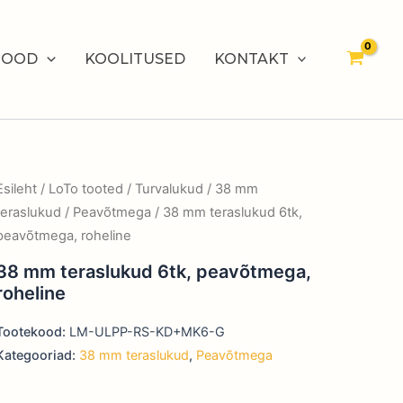
POOD
KOOLITUSED
KONTAKT
Esileht
/
LoTo tooted
/
Turvalukud
/
38 mm
teraslukud
/
Peavõtmega
/ 38 mm teraslukud 6tk,
peavõtmega, roheline
38 mm teraslukud 6tk, peavõtmega,
roheline
Tootekood:
LM-ULPP-RS-KD+MK6-G
Kategooriad:
38 mm teraslukud
,
Peavõtmega