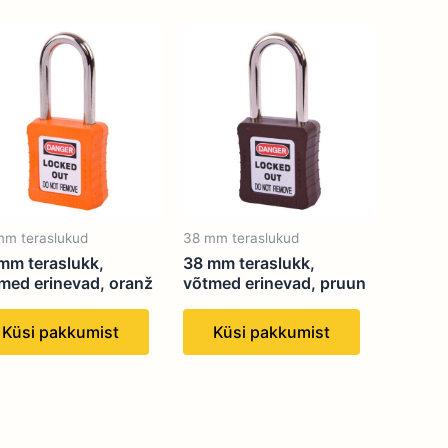
mm teraslukud
38 mm teraslukud
mm teraslukk,
38 mm teraslukk,
med erinevad, oranž
võtmed erinevad, pruun
Küsi pakkumist
Küsi pakkumist