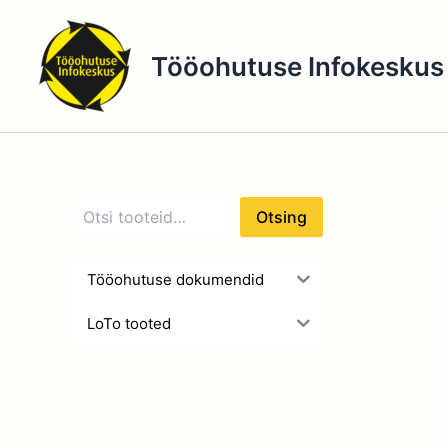
O
Skip
t
to
s
Tööohutuse Infokeskus
content
i
n
g
Otsing
Tööohutuse dokumendid
LoTo tooted