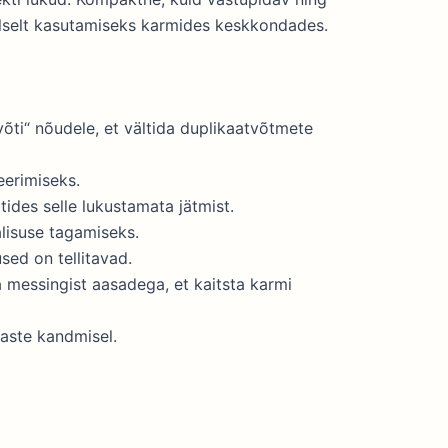
alselt kasutamiseks karmides keskkondades.
võti“ nõudele, et vältida duplikaatvõtmete
seerimiseks.
tides selle lukustamata jätmist.
lisuse tagamiseks.
ed on tellitavad.
 messingist aasadega, et kaitsta karmi
naste kandmisel.