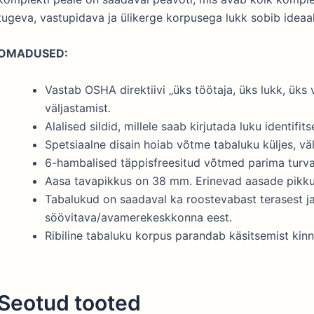
tugeva, vastupidava ja ülikerge korpusega lukk sobib idea
OMADUSED:
Vastab OSHA direktiivi „üks töötaja, üks lukk, üks 
väljastamist.
Alalised sildid, millele saab kirjutada luku identifit
Spetsiaalne disain hoiab võtme tabaluku küljes, väl
6-hambalised täppisfreesitud võtmed parima turva
Aasa tavapikkus on 38 mm. Erinevad aasade pikkus
Tabalukud on saadaval ka roostevabast terasest ja
söövitava/avamerekeskkonna eest.
Ribiline tabaluku korpus parandab käsitsemist kin
Seotud tooted