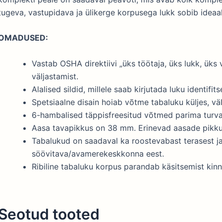
tugeva, vastupidava ja ülikerge korpusega lukk sobib idea
OMADUSED:
Vastab OSHA direktiivi „üks töötaja, üks lukk, üks 
väljastamist.
Alalised sildid, millele saab kirjutada luku identifit
Spetsiaalne disain hoiab võtme tabaluku küljes, väl
6-hambalised täppisfreesitud võtmed parima turva
Aasa tavapikkus on 38 mm. Erinevad aasade pikkus
Tabalukud on saadaval ka roostevabast terasest ja
söövitava/avamerekeskkonna eest.
Ribiline tabaluku korpus parandab käsitsemist kin
Seotud tooted