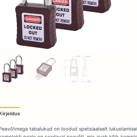
Kirjeldus
Lisainfo
Peavõtmega tabalukud on loodud spetsiaalselt lukustamisek
komplekti peale on saadaval peavõti, mis avab kõik komple