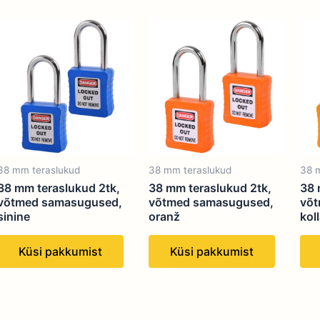
38 mm teraslukud
38 mm teraslukud
38 
38 mm teraslukud 2tk,
38 mm teraslukud 2tk,
38 
võtmed samasugused,
võtmed samasugused,
võt
sinine
oranž
kol
Küsi pakkumist
Küsi pakkumist