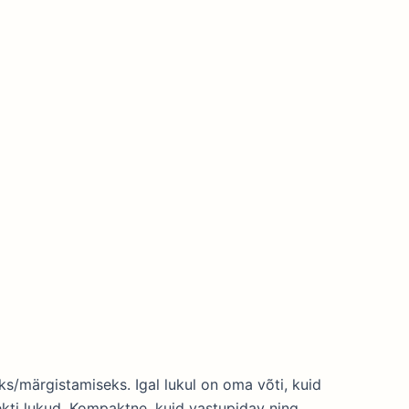
s/märgistamiseks. Igal lukul on oma võti, kuid
kti lukud. Kompaktne, kuid vastupidav ning