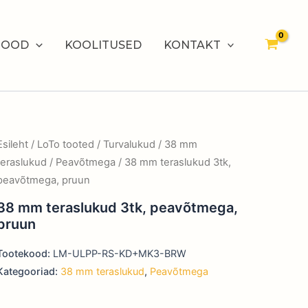
POOD
KOOLITUSED
KONTAKT
Esileht
/
LoTo tooted
/
Turvalukud
/
38 mm
teraslukud
/
Peavõtmega
/ 38 mm teraslukud 3tk,
peavõtmega, pruun
38 mm teraslukud 3tk, peavõtmega,
pruun
Tootekood:
LM-ULPP-RS-KD+MK3-BRW
Kategooriad:
38 mm teraslukud
,
Peavõtmega