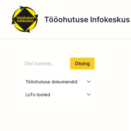
O
Skip
t
to
s
Tööohutuse Infokeskus
content
i
n
g
Otsing
Tööohutuse dokumendid
LoTo tooted