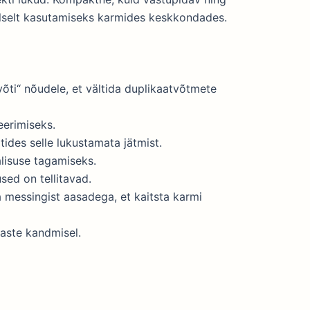
alselt kasutamiseks karmides keskkondades.
võti“ nõudele, et vältida duplikaatvõtmete
seerimiseks.
tides selle lukustamata jätmist.
lisuse tagamiseks.
ed on tellitavad.
 messingist aasadega, et kaitsta karmi
naste kandmisel.