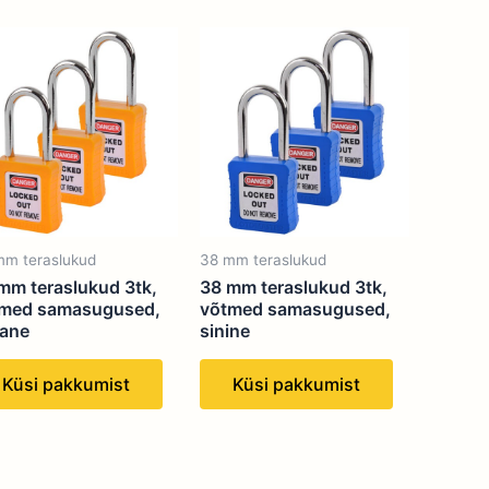
mm teraslukud
38 mm teraslukud
mm teraslukud 3tk,
38 mm teraslukud 3tk,
med samasugused,
võtmed samasugused,
lane
sinine
Küsi pakkumist
Küsi pakkumist