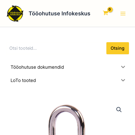
O
Skip
Main
t
to
Tööohutuse Infokeskus
s
Men
content
i
n
g
Otsing
Tööohutuse dokumendid
LoTo tooted