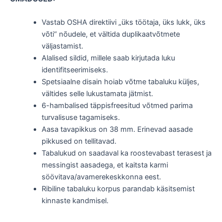
Vastab OSHA direktiivi „üks töötaja, üks lukk, üks
võti“ nõudele, et vältida duplikaatvõtmete
väljastamist.
Alalised sildid, millele saab kirjutada luku
identifitseerimiseks.
Spetsiaalne disain hoiab võtme tabaluku küljes,
vältides selle lukustamata jätmist.
6-hambalised täppisfreesitud võtmed parima
turvalisuse tagamiseks.
Aasa tavapikkus on 38 mm. Erinevad aasade
pikkused on tellitavad.
Tabalukud on saadaval ka roostevabast terasest ja
messingist aasadega, et kaitsta karmi
söövitava/avamerekeskkonna eest.
Ribiline tabaluku korpus parandab käsitsemist
kinnaste kandmisel.