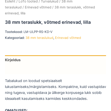
Esileht
/
LoTo tooted
/
Turvalukud
/
38 mm
teraslukud
/
Erinevad võtmed
/ 38 mm teraslukk, võtmed
erinevad, lilla
38 mm teraslukk, võtmed erinevad, lilla
Tootekood:
LM-ULPP-RS-KD-V
Kategooriad:
38 mm teraslukud
,
Erinevad võtmed
Kirjeldus
Lisainfo
Tabalukud on loodud spetsiaalselt
lukustamiseks/märgistamiseks. Kompaktne, kuid vastupidav
ning tugeva, vastupidava ja ülikerge korpusega lukk sobib
ideaalselt kasutamiseks karmides keskkondades.
OMADUSED: