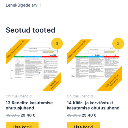
Lehekülgede arv: 1
Seotud tooted
Algne
Praegune
Algne
Praegune
%
%
hind
hind
hind
hind
oli:
on:
oli:
on:
49,00 €.
29,40 €.
49,00 €.
29,40 €.
Ohutusjuhendid
Ohutusjuhendid
13 Redelite kasutamise
14 Käär- ja korvtõstuki
ohutusjuhend
kasutamise ohutusjuhend
49,00
€
29,40
€
49,00
€
29,40
€
Lisa korvi
Lisa korvi