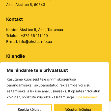
Äksi, Äksi tee 5, 60543
Kontakt
Kontor:
Äksi tee 5, Äksi, Tartumaa
Telefon:
+372 56 111 110
E-mail:
info@ohutusinfo.ee
Kliendile
Privaatsuspoliitika
Me hindame teie privaatsust
Veebilehe kasutustingimused
E-poe kasutustingimused
Kasutame küpsiseid teie sirvimiskogemuse
parandamiseks, isikupärastatud reklaamide või sisu
esitamiseks ja liikluse analüüsimiseks. Klõpsates "Nõustun
kõigiga", nõustute küpsiste kasutamisega.
Loe lähemalt
Keeldu kõigist
Nõustun kõigiga
Tööohutuse Infokeskus OÜ © 2026