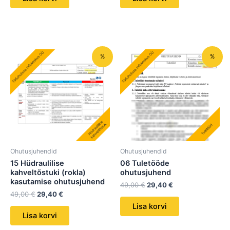
Algne
Praegune
Algne
Praegune
%
%
hind
hind
hind
hind
oli:
on:
oli:
on:
49,00 €.
29,40 €.
49,00 €.
29,40 €.
Ohutusjuhendid
Ohutusjuhendid
15 Hüdraulilise
06 Tuletööde
kahveltõstuki (rokla)
ohutusjuhend
kasutamise ohutusjuhend
49,00
€
29,40
€
49,00
€
29,40
€
Lisa korvi
Lisa korvi