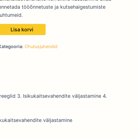
ennetada tööõnnetuste ja kutsehaigestumiste
juhtumeid.
Lisa korvi
Kategooria:
Ohutusjuhendid
eeglid 3. Isikukaitsevahendite väljastamine 4.
ikukaitsevahendite väljastamine