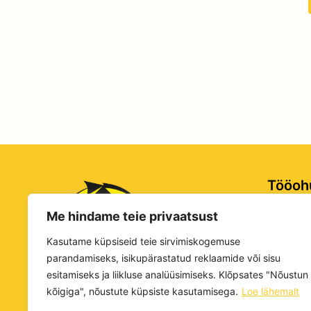
Tööoh
Me hindame teie privaatsust
Rg-nr: 
KMKR: E
Kasutame küpsiseid teie sirvimiskogemuse
Tartu ma
parandamiseks, isikupärastatud reklaamide või sisu
Äksi, Äk
esitamiseks ja liikluse analüüsimiseks. Klõpsates "Nõustun
kõigiga", nõustute küpsiste kasutamisega.
Loe lähemalt