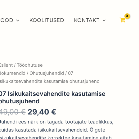
49,00 €.
29,40 €.
kogus
POOD
KOOLITUSED
KONTAKT
Algne
Praegune
07
Esileht
/
Tööohutuse
Isikukaitsevahendite
hind
hind
dokumendid
/
Ohutusjuhendid
/ 07
kasutamise
oli:
on:
Isikukaitsevahendite kasutamise ohutusjuhend
ohutusjuhend
49,00 €.
29,40 €.
kogus
07 Isikukaitsevahendite kasutamise
ohutusjuhend
49,00
€
29,40
€
Juhendi eesmärk on tagada töötajate teadlikkus,
kuidas kasutada isikukaitsevahendeid. Õigete
isikukaitsevahendite korrektne kasutamine aitab