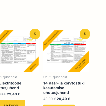
Algne
Praegune
Algne
Praegune
%
%
hind
hind
hind
hind
oli:
on:
oli:
on:
49,00 €.
29,40 €.
49,00 €.
29,40 €.
tusjuhendid
Ohutusjuhendid
Elektritööde
14 Käär- ja korvtõstuki
tusjuhend
kasutamise
ohutusjuhend
00
€
29,40
€
49,00
€
29,40
€
Lisa korvi