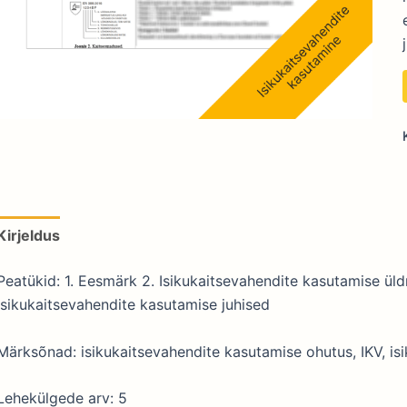
Kirjeldus
Peatükid: 1. Eesmärk 2. Isikukaitsevahendite kasutamise üldr
Isikukaitsevahendite kasutamise juhised
Märksõnad: isikukaitsevahendite kasutamise ohutus, IKV, is
Lehekülgede arv: 5