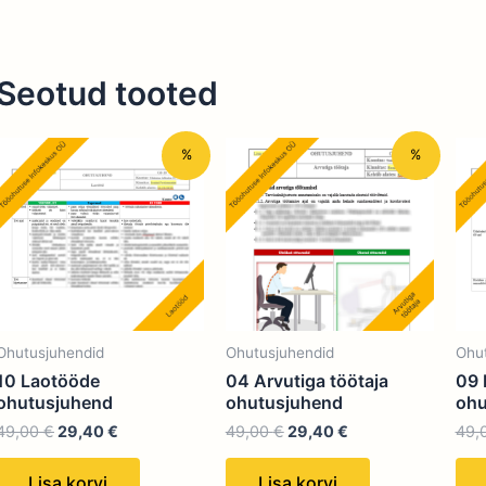
Seotud tooted
Algne
Praegune
Algne
Praegune
%
%
hind
hind
hind
hind
oli:
on:
oli:
on:
49,00 €.
29,40 €.
49,00 €.
29,40 €.
Ohutusjuhendid
Ohutusjuhendid
Ohu
10 Laotööde
04 Arvutiga töötaja
09 
ohutusjuhend
ohutusjuhend
ohu
49,00
€
29,40
€
49,00
€
29,40
€
49,
Lisa korvi
Lisa korvi