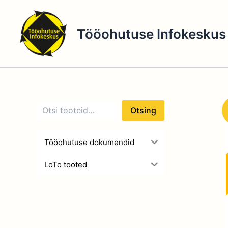
O
Skip
t
to
s
Tööohutuse Infokeskus
content
i
n
g
Otsing
Tööohutuse dokumendid
LoTo tooted