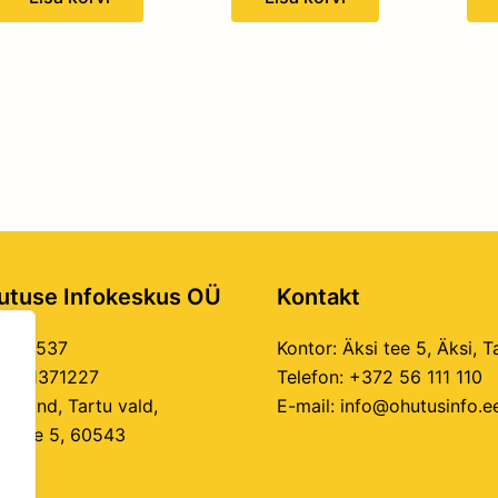
utuse Infokeskus OÜ
Kontakt
11944537
Kontor:
Äksi tee 5, Äksi, 
E101371227
Telefon:
+372 56 111 110
akond, Tartu vald,
E-mail:
info@ohutusinfo.e
si tee 5, 60543