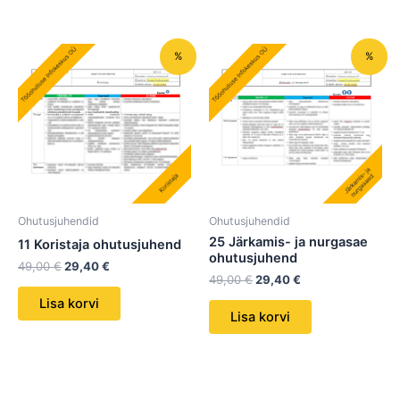
Algne
Praegune
Algne
Praegune
%
%
hind
hind
hind
hind
oli:
on:
oli:
on:
49,00 €.
29,40 €.
49,00 €.
29,40 €.
Ohutusjuhendid
Ohutusjuhendid
25 Järkamis- ja nurgasae
11 Koristaja ohutusjuhend
ohutusjuhend
49,00
€
29,40
€
49,00
€
29,40
€
Lisa korvi
Lisa korvi