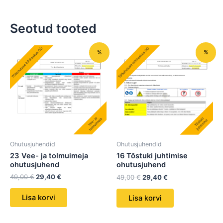
Seotud tooted
Algne
Praegune
Algne
Praegune
%
%
hind
hind
hind
hind
oli:
on:
oli:
on:
49,00 €.
29,40 €.
49,00 €.
29,40 €.
Ohutusjuhendid
Ohutusjuhendid
23 Vee- ja tolmuimeja
16 Tõstuki juhtimise
ohutusjuhend
ohutusjuhend
49,00
€
29,40
€
49,00
€
29,40
€
Lisa korvi
Lisa korvi