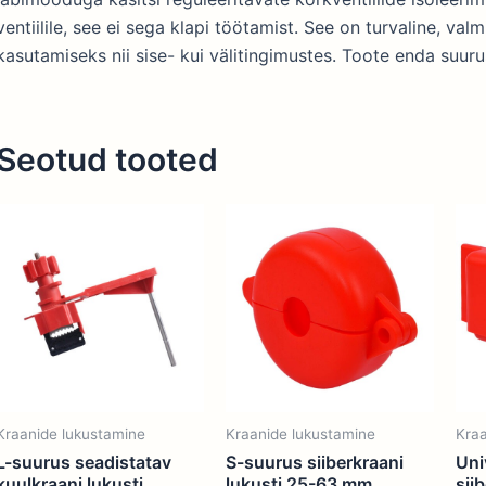
ventiilile, see ei sega klapi töötamist. See on turvaline, va
kasutamiseks nii sise- kui välitingimustes. Toote enda suu
Seotud tooted
Kraanide lukustamine
Kraanide lukustamine
Kraa
L-suurus seadistatav
S-suurus siiberkraani
Uni
kuulkraani lukusti
lukusti 25-63 mm
sii