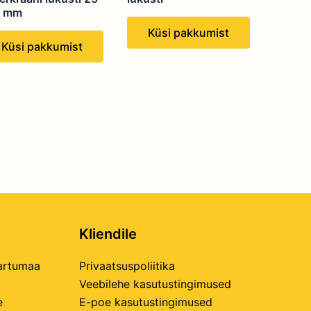
5 mm
Küsi pakkumist
Küsi pakkumist
Kliendile
Tartumaa
Privaatsuspoliitika
Veebilehe kasutustingimused
e
E-poe kasutustingimused