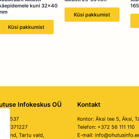
käepidemele kuni 32×40
16
mm
Küsi pakkumist
Küsi pakkumist
utuse Infokeskus OÜ
Kontakt
11944537
Kontor:
Äksi tee 5, Äksi, 
E101371227
Telefon:
+372 56 111 110
akond, Tartu vald,
E-mail:
info@ohutusinfo.e