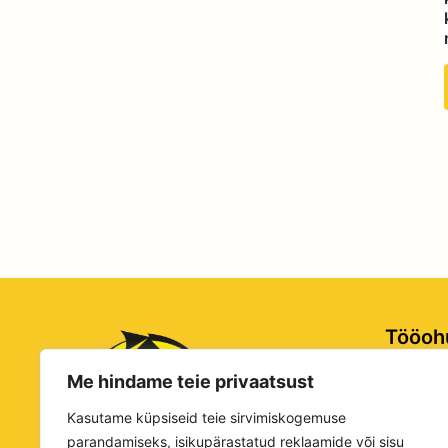
Tööoh
Me hindame teie privaatsust
Rg-nr: 
KMKR: E
Kasutame küpsiseid teie sirvimiskogemuse
Tartu ma
parandamiseks, isikupärastatud reklaamide või sisu