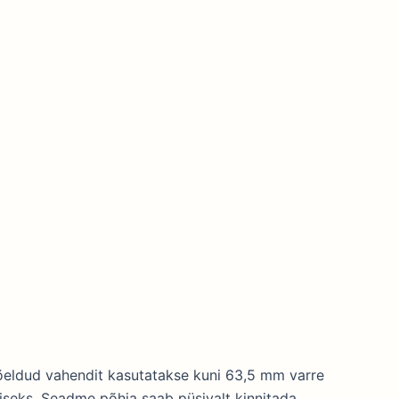
õeldud vahendit kasutatakse kuni 63,5 mm varre
miseks. Seadme põhja saab püsivalt kinnitada