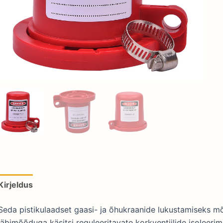
Kirjeldus
Seda pistikulaadset gaasi- ja õhukraanide lukustamiseks m
läbimõõduga käsitsi reguleeritavate korkventiilide isoleeri