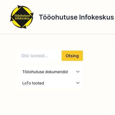
O
Skip
t
to
s
Tööohutuse Infokeskus
content
i
n
g
Otsing
Tööohutuse dokumendid
LoTo tooted