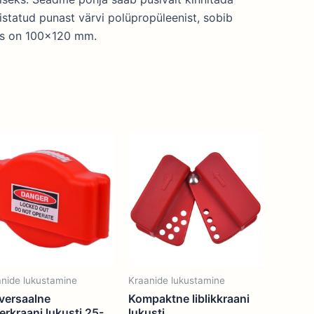
lmistatud punast värvi polüpropüleenist, sobib
rus on 100×120 mm.
nide lukustamine
Kraanide lukustamine
versaalne
Kompaktne liblikkraani
berkraani lukusti 25-
lukusti