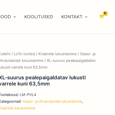
POOD
KOOLITUSED
KONTAKT
Esileht
/
LoTo tooted
/
Kraanide lukustamine
/
Gaasi- ja
õhukraanide lukustamine
/ XL-suurus pealepaigaldatav
lukusti varrele kuni 63,5mm
XL-suurus pealepaigaldatav lukusti
varrele kuni 63,5mm
Tootekood:
LM-PVL4
Kategooriad:
Gaasi- ja õhukraanide lukustamine
,
Kraanide lukustamine