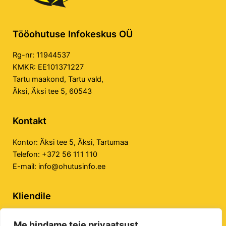
Tööohutuse Infokeskus OÜ
Rg-nr: 11944537
KMKR: EE101371227
Tartu maakond, Tartu vald,
Äksi, Äksi tee 5, 60543
Kontakt
Kontor:
Äksi tee 5, Äksi, Tartumaa
Telefon:
+372 56 111 110
E-mail:
info@ohutusinfo.ee
Kliendile
Privaatsuspoliitika
Me hindame teie privaatsust