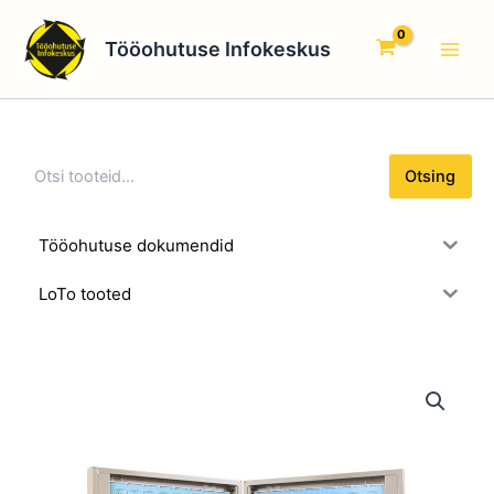
O
Skip
Main
t
to
Tööohutuse Infokeskus
s
Men
content
i
n
g
Otsing
Tööohutuse dokumendid
LoTo tooted