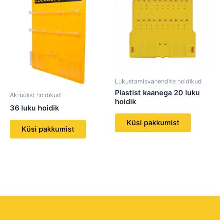
Lukustamisvahendite hoidikud
Plastist kaanega 20 luku
Akrüülist hoidikud
hoidik
36 luku hoidik
Küsi pakkumist
Küsi pakkumist