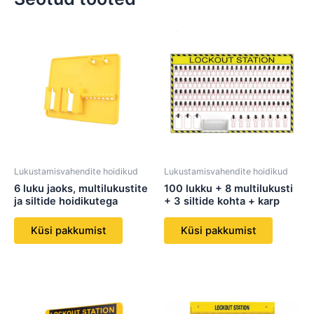
Lukustamisvahendite hoidikud
Lukustamisvahendite hoidikud
6 luku jaoks, multilukustite
100 lukku + 8 multilukusti
ja siltide hoidikutega
+ 3 siltide kohta + karp
Küsi pakkumist
Küsi pakkumist