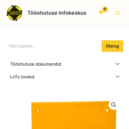
O
Skip
Main
t
to
Tööohutuse Infokeskus
s
Men
content
i
n
g
Otsing
Tööohutuse dokumendid
LoTo tooted