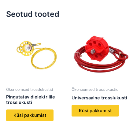
Seotud tooted
Ökonoomsed trosslukustid
Ökonoomsed trosslukustid
Pingutatav dielektrilile
Universaalne trosslukusti
trosslukusti
Küsi pakkumist
Küsi pakkumist