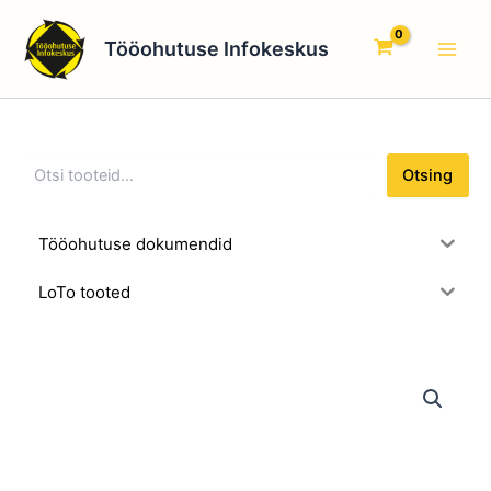
O
Skip
Main
t
to
Tööohutuse Infokeskus
s
Men
content
i
n
g
Otsing
Tööohutuse dokumendid
LoTo tooted