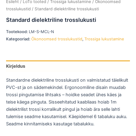
Esileht
/
LoTo tooted
/
Trossiga lukustamine
/
Ökonoomsed
trosslukustid
/ Standard dielektriline trosslukusti
Standard dielektriline trosslukusti
Tootekood:
LM-S-MCL-N
Kategooriad:
Ökonoomsed trosslukustid
,
Trossiga lukustamine
Kirjeldus
Standardne dielektriline trosslukusti on valmistatud täielikult
PVC-st ja on sädemekindel. Ergonoomiline disain muudab
trossi pingutamise lihtsaks – hoidke seadet ühes käes ja
teise käega pinguta. Sisseehitatud kaabliaas hoiab 1m
dielektrilist trossi korralikult pingul ja hoiab ära selle lahti
tulemise seadme kasutamisel. Käepidemel 6 tabaluku auku.
Seadme kinnitamiseks kasutage tabalukku.