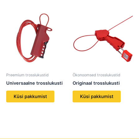
Preemium trosslukustid
Ökonoomsed trosslukustid
Universaalne trosslukusti
Originaal trosslukusti
Küsi pakkumist
Küsi pakkumist