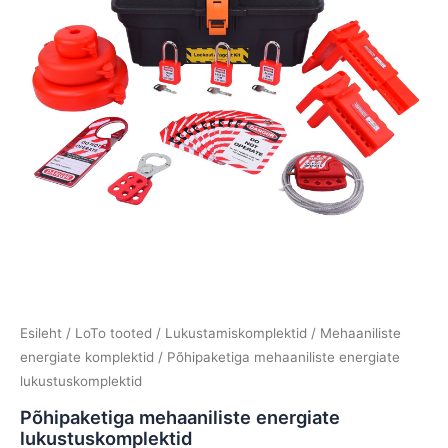
Esileht
/
LoTo tooted
/
Lukustamiskomplektid
/
Mehaaniliste
energiate komplektid
/ Põhipaketiga mehaaniliste energiate
lukustuskomplektid
Põhipaketiga mehaaniliste energiate
lukustuskomplektid