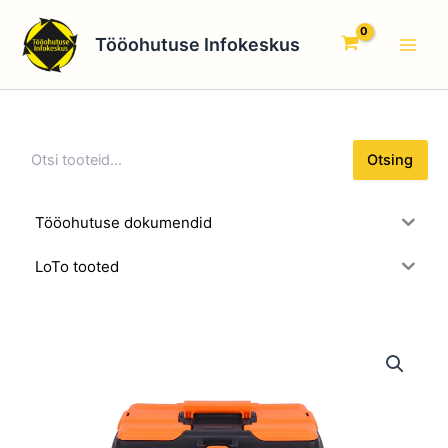
O
Skip
Main
t
to
Tööohutuse Infokeskus
s
Men
content
i
n
g
Otsing
Tööohutuse dokumendid
LoTo tooted