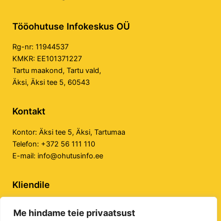
Tööohutuse Infokeskus OÜ
Rg-nr: 11944537
KMKR: EE101371227
Tartu maakond, Tartu vald,
Äksi, Äksi tee 5, 60543
Kontakt
Kontor:
Äksi tee 5, Äksi, Tartumaa
Telefon:
+372 56 111 110
E-mail:
info@ohutusinfo.ee
Kliendile
Privaatsuspoliitika
Me hindame teie privaatsust
Veebilehe kasutustingimused