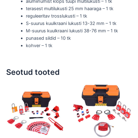
alumiinumist klõps tüüpi multilukusti – 1 tk
terasest multilukusti 25 mm haaraga – 1 tk
reguleeritav trosslukusti – 1 tk
S-suurus kuulkraani lukusti 13-32 mm – 1 tk
M-suurus kuulkraani lukusti 38-76 mm – 1 tk
punased sildid – 10 tk
kohver – 1 tk
Seotud tooted