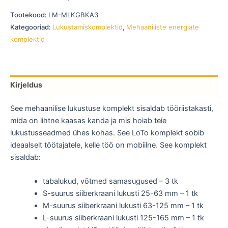
Tootekood:
LM-MLKGBKA3
Kategooriad:
Lukustamiskomplektid
,
Mehaaniliste energiate
komplektid
Kirjeldus
See mehaanilise lukustuse komplekt sisaldab tööriistakasti,
mida on lihtne kaasas kanda ja mis hoiab teie
lukustusseadmed ühes kohas. See LoTo komplekt sobib
ideaalselt töötajatele, kelle töö on mobiilne. See komplekt
sisaldab:
tabalukud, võtmed samasugused – 3 tk
S-suurus siiberkraani lukusti 25-63 mm – 1 tk
M-suurus siiberkraani lukusti 63-125 mm – 1 tk
L-suurus siiberkraani lukusti 125-165 mm – 1 tk