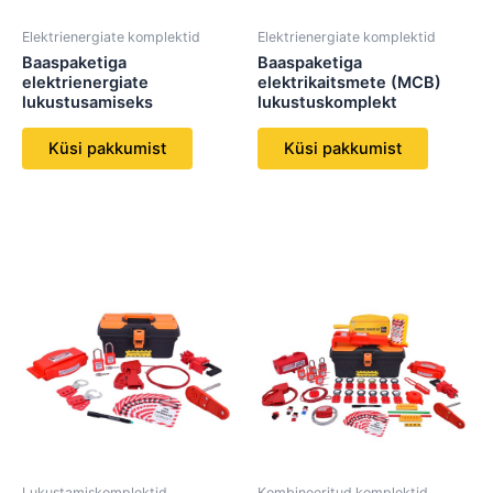
Elektrienergiate komplektid
Elektrienergiate komplektid
Baaspaketiga
Baaspaketiga
elektrienergiate
elektrikaitsmete (MCB)
lukustusamiseks
lukustuskomplekt
Küsi pakkumist
Küsi pakkumist
Lukustamiskomplektid
Kombineeritud komplektid