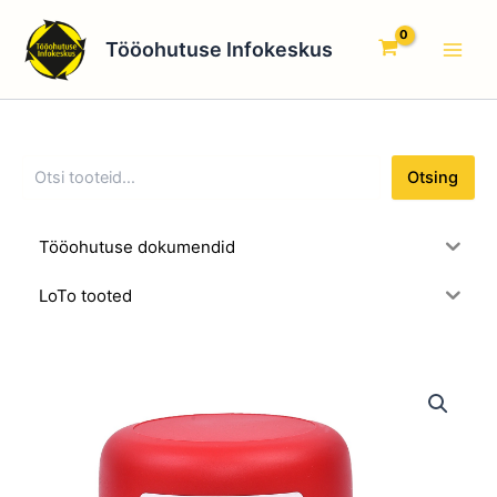
O
Skip
Main
t
to
Tööohutuse Infokeskus
s
Men
content
i
n
g
Otsing
Tööohutuse dokumendid
LoTo tooted