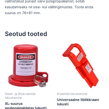
valmistatud punast värvi polüpropüleenist, sobib
kasutamiseks nii sise- kui välitingimustes. Toote enda
suurus on 76×81 mm.
Seotud tooted
Gaasi- ja õhukraanide
Kraanide lukustamine
lukustamine
Universaalne liblikkraani
XL-suurus
lukusti
pealepaigaldatav lukusti