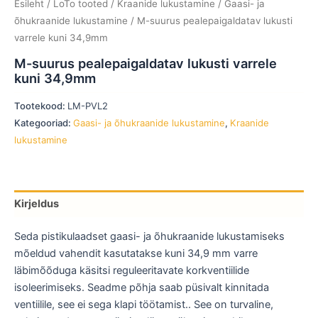
Esileht
/
LoTo tooted
/
Kraanide lukustamine
/
Gaasi- ja
õhukraanide lukustamine
/ M-suurus pealepaigaldatav lukusti
varrele kuni 34,9mm
M-suurus pealepaigaldatav lukusti varrele
kuni 34,9mm
Tootekood:
LM-PVL2
Kategooriad:
Gaasi- ja õhukraanide lukustamine
,
Kraanide
lukustamine
Kirjeldus
Seda pistikulaadset gaasi- ja õhukraanide lukustamiseks
mõeldud vahendit kasutatakse kuni 34,9 mm varre
läbimõõduga käsitsi reguleeritavate korkventiilide
isoleerimiseks. Seadme põhja saab püsivalt kinnitada
ventiilile, see ei sega klapi töötamist.. See on turvaline,