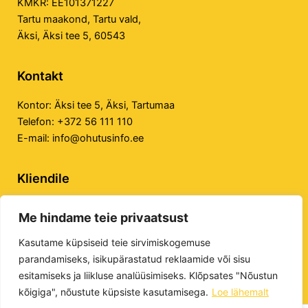
KMKR: EE101371227
Tartu maakond, Tartu vald,
Äksi, Äksi tee 5, 60543
Kontakt
Kontor:
Äksi tee 5, Äksi, Tartumaa
Telefon:
+372 56 111 110
E-mail:
info@ohutusinfo.ee
Kliendile
Privaatsuspoliitika
Me hindame teie privaatsust
Veebilehe kasutustingimused
E-poe kasutustingimused
Kasutame küpsiseid teie sirvimiskogemuse
parandamiseks, isikupärastatud reklaamide või sisu
esitamiseks ja liikluse analüüsimiseks. Klõpsates "Nõustun
kõigiga", nõustute küpsiste kasutamisega.
Loe lähemalt