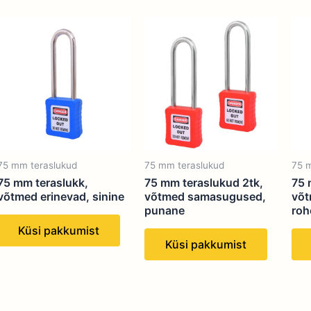
75 mm teraslukud
75 mm teraslukud
75 
75 mm teraslukk,
75 mm teraslukud 2tk,
75 
võtmed erinevad, sinine
võtmed samasugused,
võt
punane
roh
Küsi pakkumist
Küsi pakkumist