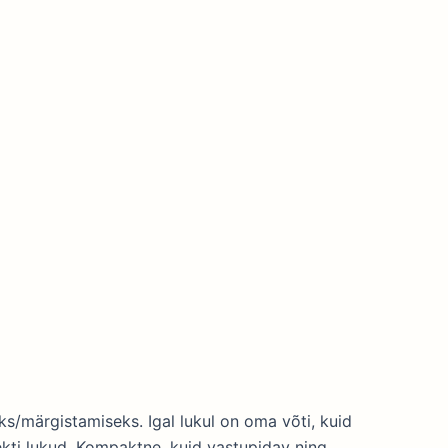
s/märgistamiseks. Igal lukul on oma võti, kuid
kti lukud. Kompaktne, kuid vastupidav ning