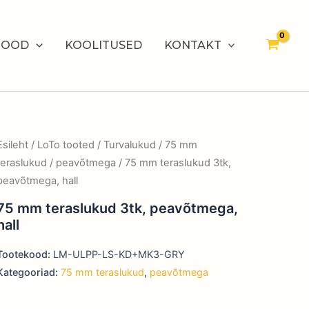
POOD
KOOLITUSED
KONTAKT
Esileht
/
LoTo tooted
/
Turvalukud
/
75 mm
teraslukud
/
peavõtmega
/ 75 mm teraslukud 3tk,
peavõtmega, hall
75 mm teraslukud 3tk, peavõtmega,
hall
Tootekood:
LM-ULPP-LS-KD+MK3-GRY
Kategooriad:
75 mm teraslukud
,
peavõtmega