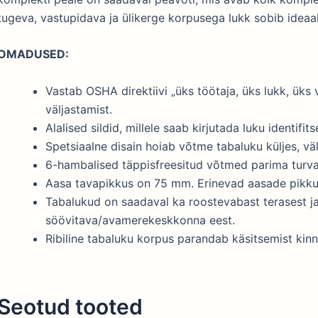
tugeva, vastupidava ja ülikerge korpusega lukk sobib idea
OMADUSED:
Vastab OSHA direktiivi „üks töötaja, üks lukk, üks 
väljastamist.
Alalised sildid, millele saab kirjutada luku identifit
Spetsiaalne disain hoiab võtme tabaluku küljes, väl
6-hambalised täppisfreesitud võtmed parima turva
Aasa tavapikkus on 75 mm. Erinevad aasade pikkus
Tabalukud on saadaval ka roostevabast terasest ja
söövitava/avamerekeskkonna eest.
Ribiline tabaluku korpus parandab käsitsemist kin
Seotud tooted