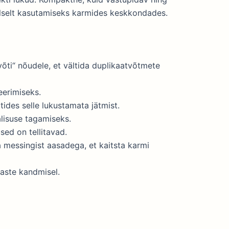
alselt kasutamiseks karmides keskkondades.
võti“ nõudele, et vältida duplikaatvõtmete
seerimiseks.
tides selle lukustamata jätmist.
lisuse tagamiseks.
ed on tellitavad.
 messingist aasadega, et kaitsta karmi
naste kandmisel.