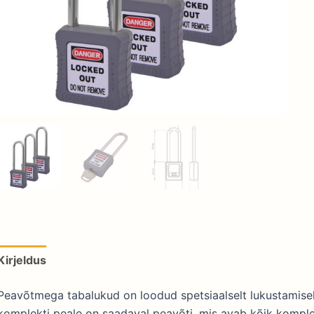
Kirjeldus
Lisainfo
Peavõtmega tabalukud on loodud spetsiaalselt lukustamisek
komplekti peale on saadaval peavõti, mis avab kõik komple