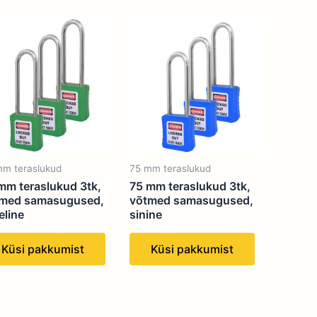
mm teraslukud
75 mm teraslukud
mm teraslukud 3tk,
75 mm teraslukud 3tk,
med samasugused,
võtmed samasugused,
eline
sinine
Küsi pakkumist
Küsi pakkumist