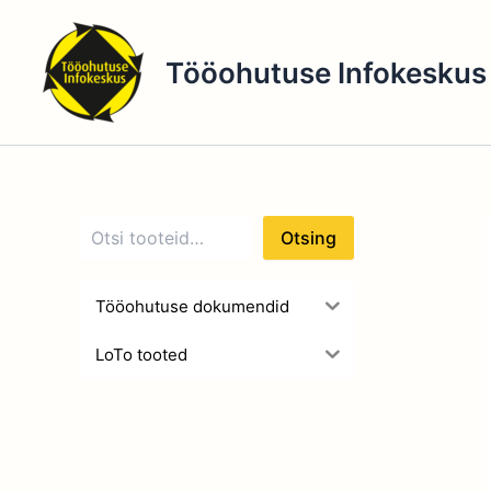
O
Skip
t
to
s
Tööohutuse Infokeskus
content
i
n
g
Otsing
Tööohutuse dokumendid
LoTo tooted