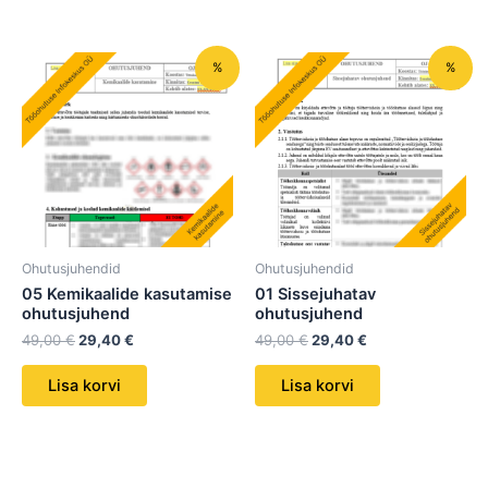
Algne
Praegune
Algne
Praegune
%
%
hind
hind
hind
hind
oli:
on:
oli:
on:
49,00 €.
29,40 €.
49,00 €.
29,40 €.
Ohutusjuhendid
Ohutusjuhendid
05 Kemikaalide kasutamise
01 Sissejuhatav
ohutusjuhend
ohutusjuhend
49,00
€
29,40
€
49,00
€
29,40
€
Lisa korvi
Lisa korvi