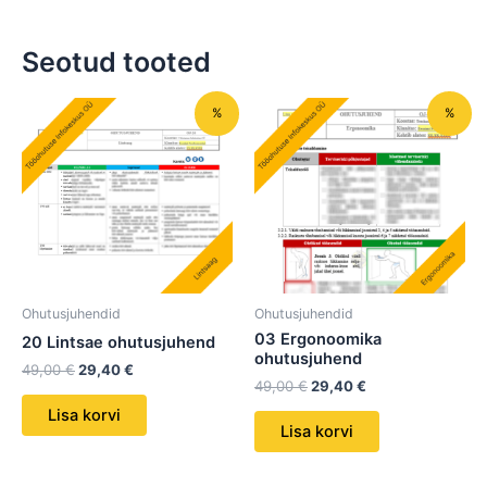
Seotud tooted
Algne
Praegune
Algne
Praegune
%
%
hind
hind
hind
hind
oli:
on:
oli:
on:
49,00 €.
29,40 €.
49,00 €.
29,40 €.
Ohutusjuhendid
Ohutusjuhendid
03 Ergonoomika
20 Lintsae ohutusjuhend
ohutusjuhend
49,00
€
29,40
€
49,00
€
29,40
€
Lisa korvi
Lisa korvi