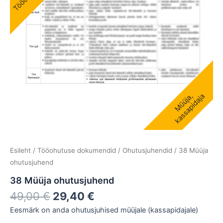
Esileht
/
Tööohutuse dokumendid
/
Ohutusjuhendid
/ 38 Müüja
ohutusjuhend
38 Müüja ohutusjuhend
49,00
€
29,40
€
Eesmärk on anda ohutusjuhised müüjale (kassapidajale)