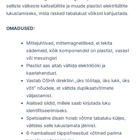
selliste väikeste kaitselülitite ja muude plastist elektrilülitite
lukustamiseks, mida rasked tabalukud võiksid kahjustada.
OMADUSED:
Mittejuhtivad, mittemagnetilised, ei tekita
sädemeid, kõik komponendid on plastist, vasest
või messingist
Plastist aas aitab vältida elektrilööki ja
kaarlahendust.
Vastab OSHA direktiivi „üks töötaja, üks lukk, üks
võti“ nõudele, et vältida duplikaatvõtmete
väljastamist.
Alalised sildid, millele saab kirjutada luku
identifitseerimiseks.
Spetsiaalne disain hoiab võtme tabaluku küljes,
vältides selle lukustamata jätmist.
6-hambalised täppisfreesitud võtmed parima