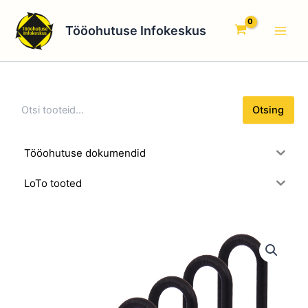
O
Skip
Main
t
to
Tööohutuse Infokeskus
s
Men
content
i
n
g
Otsing
Tööohutuse dokumendid
LoTo tooted