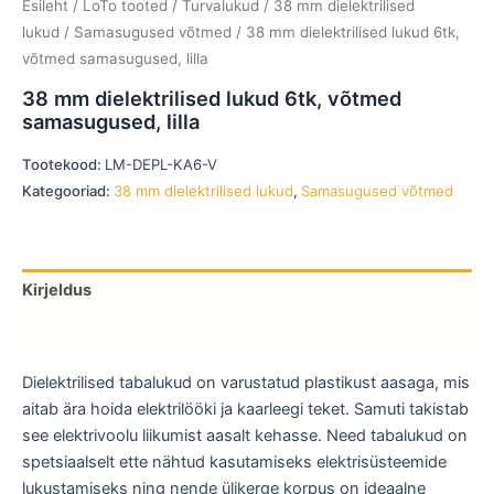
Esileht
/
LoTo tooted
/
Turvalukud
/
38 mm dielektrilised
lukud
/
Samasugused võtmed
/ 38 mm dielektrilised lukud 6tk,
võtmed samasugused, lilla
38 mm dielektrilised lukud 6tk, võtmed
samasugused, lilla
Tootekood:
LM-DEPL-KA6-V
Kategooriad:
38 mm dielektrilised lukud
,
Samasugused võtmed
Kirjeldus
Lisainfo
Dielektrilised tabalukud on varustatud plastikust aasaga, mis
aitab ära hoida elektrilööki ja kaarleegi teket. Samuti takistab
see elektrivoolu liikumist aasalt kehasse. Need tabalukud on
spetsiaalselt ette nähtud kasutamiseks elektrisüsteemide
lukustamiseks ning nende ülikerge korpus on ideaalne