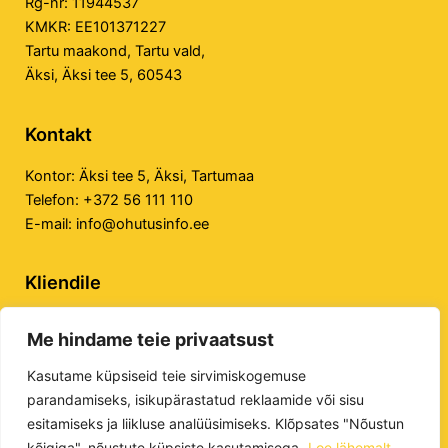
Rg-nr: 11944537
KMKR: EE101371227
Tartu maakond, Tartu vald,
Äksi, Äksi tee 5, 60543
Kontakt
Kontor:
Äksi tee 5, Äksi, Tartumaa
Telefon:
+372 56 111 110
E-mail:
info@ohutusinfo.ee
Kliendile
Privaatsuspoliitika
Me hindame teie privaatsust
Veebilehe kasutustingimused
E-poe kasutustingimused
Kasutame küpsiseid teie sirvimiskogemuse
parandamiseks, isikupärastatud reklaamide või sisu
esitamiseks ja liikluse analüüsimiseks. Klõpsates "Nõustun
kõigiga", nõustute küpsiste kasutamisega.
Loe lähemalt