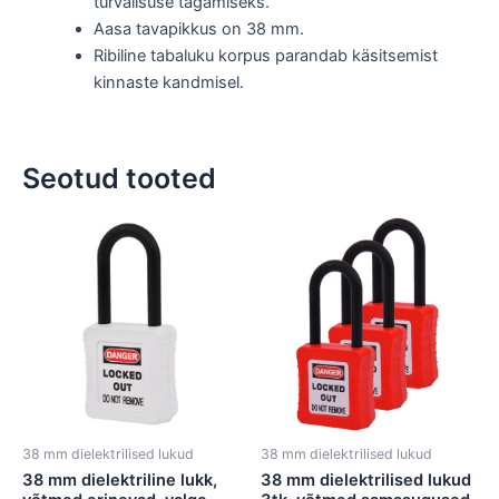
turvalisuse tagamiseks.
Aasa tavapikkus on 38 mm.
Ribiline tabaluku korpus parandab käsitsemist
kinnaste kandmisel.
Seotud tooted
38 mm dielektrilised lukud
38 mm dielektrilised lukud
38 mm dielektriline lukk,
38 mm dielektrilised lukud