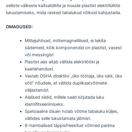
selliste väikeste kaitselülitite ja muude plastist elektrilülitite
lukustamiseks, mida rasked tabalukud võiksid kahjustada.
OMADUSED:
Mittejuhtivad, mittemagnetilised, ei tekita
sädemeid, kõik komponendid on plastist, vasest
või messingist
Plastist aas aitab vältida elektrilööki ja
kaarlahendust.
Vastab OSHA direktiivi „üks töötaja, üks lukk, üks
võti“ nõudele, et vältida duplikaatvõtmete
väljastamist.
Alalised sildid, millele saab kirjutada luku
identifitseerimiseks.
Spetsiaalne disain hoiab võtme tabaluku küljes,
vältides selle lukustamata jätmist.
6-hambalised täppisfreesitud võtmed parima