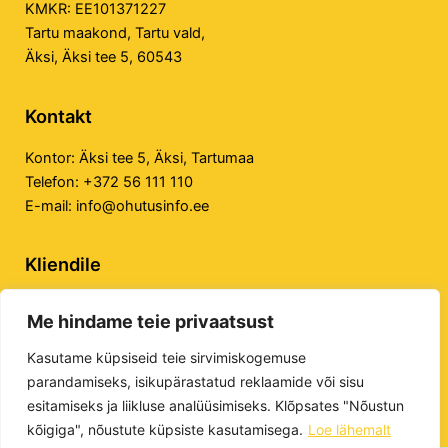
KMKR: EE101371227
Tartu maakond, Tartu vald,
Äksi, Äksi tee 5, 60543
Kontakt
Kontor:
Äksi tee 5, Äksi, Tartumaa
Telefon:
+372 56 111 110
E-mail:
info@ohutusinfo.ee
Kliendile
Privaatsuspoliitika
Me hindame teie privaatsust
Veebilehe kasutustingimused
E-poe kasutustingimused
Kasutame küpsiseid teie sirvimiskogemuse
parandamiseks, isikupärastatud reklaamide või sisu
esitamiseks ja liikluse analüüsimiseks. Klõpsates "Nõustun
kõigiga", nõustute küpsiste kasutamisega.
Loe lähemalt