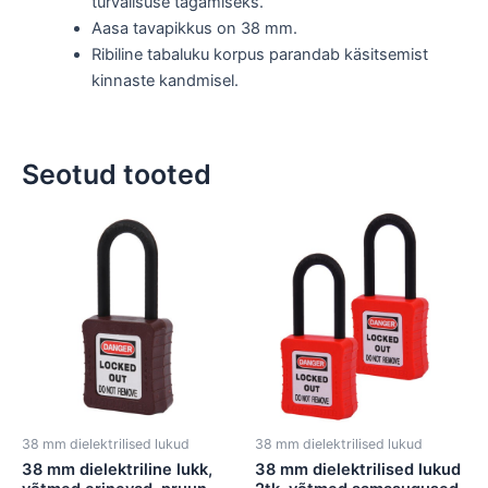
turvalisuse tagamiseks.
Aasa tavapikkus on 38 mm.
Ribiline tabaluku korpus parandab käsitsemist
kinnaste kandmisel.
Seotud tooted
38 mm dielektrilised lukud
38 mm dielektrilised lukud
38 mm dielektriline lukk,
38 mm dielektrilised lukud