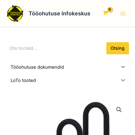
O
Skip
Main
t
to
Tööohutuse Infokeskus
s
Men
content
i
n
g
Otsing
Tööohutuse dokumendid
LoTo tooted