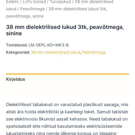
Esileht
/
LoTo tooted
/
Turvalukud
/
38 mm dielektrilised
lukud
/
Peavõtmega
/ 38 mm dielektrilised lukud 3tk,
peavõtmega, sinine
38 mm dielektrilised lukud 3tk, peavõtmega,
sinine
Tootekood:
LM-DEPL-KD+MK3-B
Kategooriad:
38 mm dielektrilised lukud
,
Peavõtmega
Kirjeldus
Lisainfo
Dielektrilised tabalukud on varustatud plastikust aasaga, mis
aitab ära hoida elektrilööki ja kaarleegi teket. Samuti takistab
see elektrivoolu liikumist aasalt kehasse. Need tabalukud on
spetsiaalselt ette nähtud kasutamiseks elektrisüsteemide
lukustamiseks ning nende ülikerge korpus on ideaalne