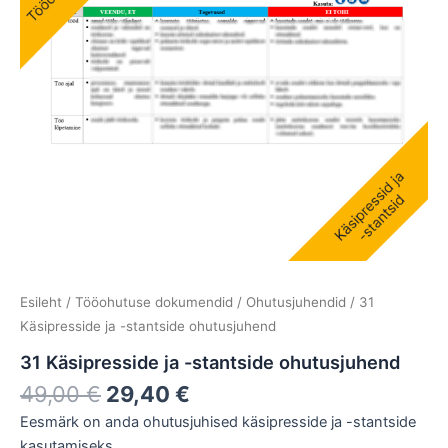
kogus
Esileht
/
Tööohutuse dokumendid
/
Ohutusjuhendid
/ 31
Käsipresside ja -stantside ohutusjuhend
31 Käsipresside ja -stantside ohutusjuhend
49,00
€
29,40
€
Eesmärk on anda ohutusjuhised käsipresside ja -stantside
kasutamiseks