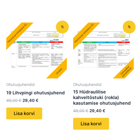
Algne
Praegune
Algne
Praegune
%
%
hind
hind
hind
hind
oli:
on:
oli:
on:
49,00 €.
29,40 €.
49,00 €.
29,40 €.
Ohutusjuhendid
Ohutusjuhendid
15 Hüdraulilise
19 Lihvpingi ohutusjuhend
kahveltõstuki (rokla)
49,00
€
29,40
€
kasutamise ohutusjuhend
49,00
€
29,40
€
Lisa korvi
Lisa korvi