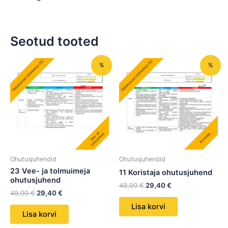
Seotud tooted
Algne
Praegune
Algne
Praegune
%
%
hind
hind
hind
hind
oli:
on:
oli:
on:
49,00 €.
29,40 €.
49,00 €.
29,40 €.
Ohutusjuhendid
Ohutusjuhendid
23 Vee- ja tolmuimeja
11 Koristaja ohutusjuhend
ohutusjuhend
49,00
€
29,40
€
49,00
€
29,40
€
Lisa korvi
Lisa korvi