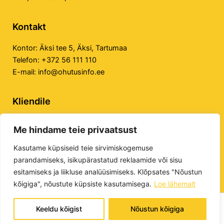
Kontakt
Kontor:
Äksi tee 5, Äksi, Tartumaa
Telefon:
+372 56 111 110
E-mail:
info@ohutusinfo.ee
Kliendile
Privaatsuspoliitika
Me hindame teie privaatsust
Veebilehe kasutustingimused
E-poe kasutustingimused
Kasutame küpsiseid teie sirvimiskogemuse
parandamiseks, isikupärastatud reklaamide või sisu
esitamiseks ja liikluse analüüsimiseks. Klõpsates "Nõustun
kõigiga", nõustute küpsiste kasutamisega.
Loe lähemalt
Keeldu kõigist
Nõustun kõigiga
Tööohutuse Infokeskus OÜ © 2026